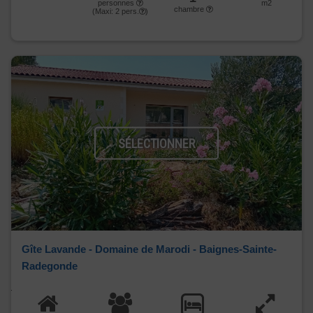
personnes
m2
chambre
(Maxi:
2
pers.
)
SÉLECTIONNER
Gîte Lavande - Domaine de Marodi - Baignes-Sainte-
Radegonde