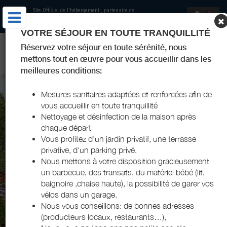
Site Officiel de l'hébergement
, partenaire de
Office de Tourisme du Sud Charente
et
Charentes Tourisme
VOTRE SÉJOUR EN TOUTE TRANQUILLITÉ
DOMAINE DE MARODI - BAIGNES-SAINTE-RADEGONDE - SUD
Réservez votre séjour en toute sérénité, nous
CHARENTE
mettons tout en œuvre pour vous accueillir dans les
meilleures conditions:
Mesures sanitaires adaptées et renforcées afin de
vous accueillir en toute tranquillité
Nettoyage et désinfection de la maison après
chaque départ
Vous profitez d’un jardin privatif, une terrasse
privative, d'un parking privé.
Nous mettons à votre disposition gracieusement
un barbecue, des transats, du matériel bébé (lit,
baignoire ,chaise haute), la possibilité de garer vos
DOMAINE DE MARODI - BAIGNES-
vélos dans un garage.
Nous vous conseillons: de bonnes adresses
SAINTE-RADEGONDE
(producteurs locaux, restaurants…),