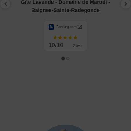
Gîte Lavande - Domaine de Marodi -
Précédent
Su
Baignes-Sainte-Radegonde
Booking.com
10/10
2 avis