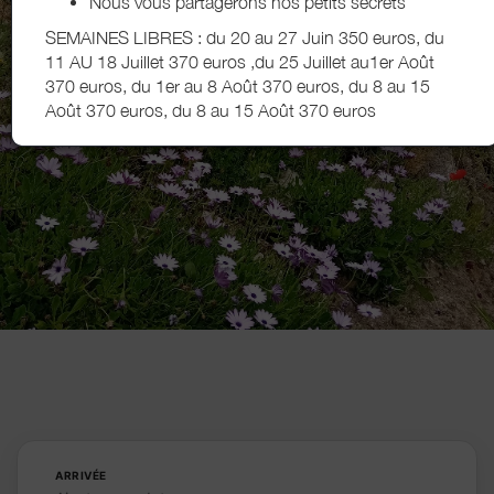
Nous vous partagerons nos petits secrets
Locations de vacances pour 2 personnes à Baignes-Sainte-
Radegonde - Sud Charente
SEMAINES LIBRES : du 20 au 27 Juin 350 euros, du
Découvrir
11 AU 18 Juillet 370 euros ,du 25 Juillet au1er Août
370 euros, du 1er au 8 Août 370 euros, du 8 au 15
Août 370 euros, du 8 au 15 Août 370 euros
ARRIVÉE