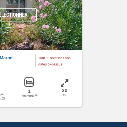
ÉLECTIONNER
Marodi -
Tarif : Choisissez vos
dates ci-dessus
30
1
s
m2
chambre
s.
)