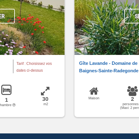
ER
S
Gîte Lavande - Domaine de 
Tarif : Choisissez vos
Baignes-Sainte-Radegonde
dates ci-dessus
30
2
Maison
1
m2
personne
chambre
(Maxi:
2
per